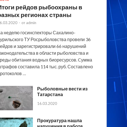
Итоги рейдов рыбоохраны в
разных регионах страны
6.03.2020
-
от
admin
а неделю госинспекторы Сахалино-
урильского ТУ Росрыболовства провели 36
ейдов и зарегистрировали 66 нарушений
аконодательства в области рыболовства и
реды обитания водных биоресурсов. Cумма
трафов составила 114 тыс. руб. Составлено
ротоколов …
Рыболовные вести из
Татарстана
16.03.2020
Прокуратура нашла
нарушения в работе