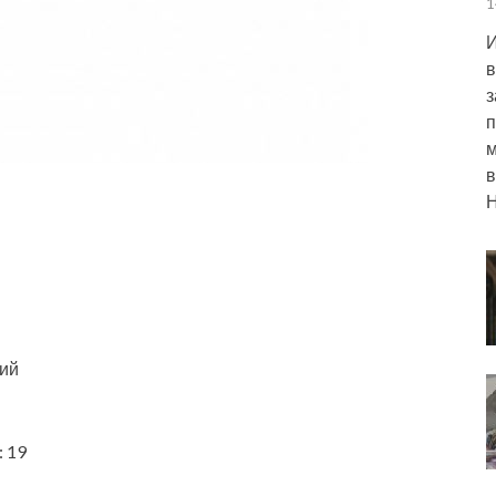
1
И
в
з
п
м
в
Н
ний
: 19