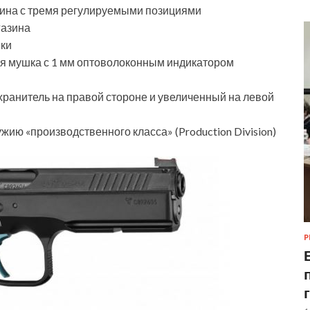
ина с тремя регулируемыми позициями
газина
шки
ая мушка с 1 мм оптоволоконным индикатором
анитель на правой стороне и увеличенный на левой
жию «производственного класса» (Production Division)
Р