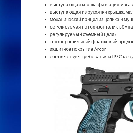
выступающая кнопка фиксации магаз
выступающая из рукоятки крышка ма
механический прицел из целика и му
регулируемая по горизонтали съёмн
регулируемый съёмный целик
тонкопрофильный флажковый предохр
защитное покрытие Arcor
соответствует требованиям IPSC к ору