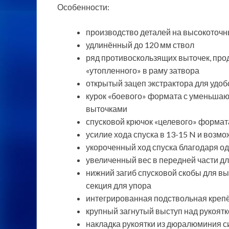
Особенности:
производство деталей на высокоточ
удлинённый до 120 мм ствол
ряд противоскользящих выточек, про
«утопленного» в раму затвора
открытый зацеп экстрактора для удо
курок «боевого» формата с уменьша
выточками
спусковой крючок «целевого» формат
усилие хода спуска в 13-15 N и возм
укороченный ход спуска благодаря о
увеличенный вес в передней части д
нижний загиб спусковой скобы для в
секция для упора
интегрированная подствольная креп
крупный загнутый выступ над рукоятк
накладка рукоятки из дюралюминия с