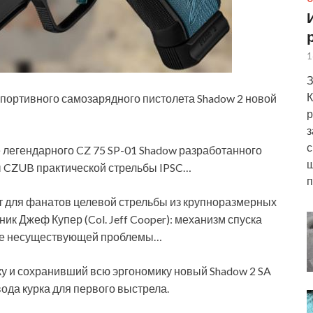
1
З
К
портивного самозарядного пистолета Shadow 2 новой
р
з
с
 легендарного CZ 75 SP-01 Shadow разработанного
ш
ы CZUB практической стрельбы
IPSC…
п
 для фанатов целевой стрельбы из крупноразмерных
ик Джеф Купер (Col. Jeff Cooper): механизм спуска
ние несуществующей проблемы…
 и сохранивший всю эргономику новый Shadow 2 SA
ода курка для первого выстрела.