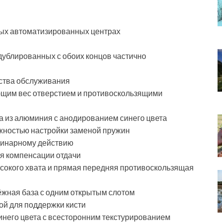
ных автоматизированных центрах
дублированных с обоих концов частично
бства обслуживания
ющим вес отверстием и противоскользящими
а из алюминия с анодированием синего цвета
ожностью настройки заменой пружин
динарному действию
ля компенсации отдачи
ысокого хвата и прямая передняя противоскользящая
ёжная база с одним открытым слотом
ой для поддержки кисти
инего цвета с всесторонним текстурированием