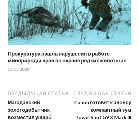
Прокуратура нашла нарушения в работе
минприроды края по охране редких животных
16.03.2020
ПРЕДЫДУЩАЯ СТАТЬЯ
СЛЕДУЮЩАЯ СТАТЬЯ
Магаданский
Canon готовят к анонсу
золотодобытчик
компактный зум
возместил ущерб
PowerShot G9 X Mark III