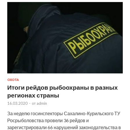
ОХОТА
Итоги рейдов рыбоохраны в разных
регионах страны
16.03.2020
-
от
admin
За неделю госинспекторы Сахалино-Курильского ТУ
Росрыболовства провели 36 рейдов и
зарегистрировали 66 нарушений законодательства в