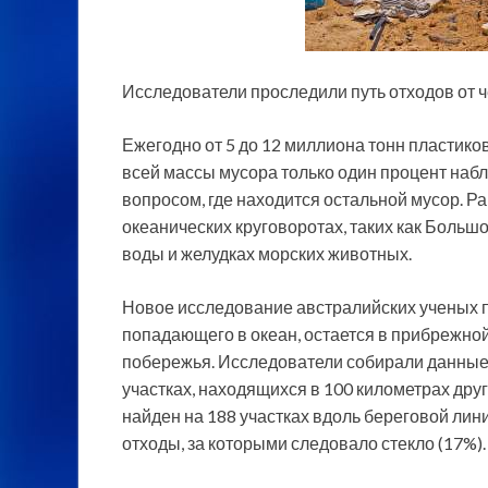
Исследователи проследили путь отходов от ч
Ежегодно от 5 до 12 миллиона тонн пластико
всей массы мусора только один процент наб
вопросом, где
находится остальной мусор. Ра
океанических круговоротах, таких как Больш
воды и желудках морских животных.
Новое исследование австралийских ученых по
попадающего в океан, остается в прибрежной
побережья. Исследователи собирали данные 
участках, находящихся в 100 километрах друг
найден на 188 участках вдоль береговой лин
отходы, за которыми следовало стекло (17%).