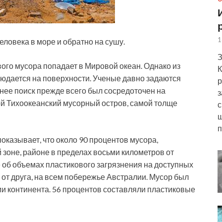
1
еловека в море и обратно на сушу.
З
вого мусора попадает в Мировой океан. Однако из
К
людается на поверхности. Ученые давно задаются
р
нее поиск прежде всего был сосредоточен на
з
ой Тихоокеанский мусорный остров, самой толще
с
ш
п
казывает, что около 90 процентов мусора,
 зоне, районе в пределах восьми километров от
об объемах пластикового загрязнения на доступных
 от друга, на всем побережье Австралии. Мусор был
ии континента. 56 процентов составляли пластиковые