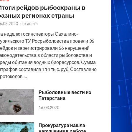
Итоги рейдов рыбоохраны в
разных регионах страны
6.03.2020
-
от
admin
а неделю госинспекторы Сахалино-
урильского ТУ Росрыболовства провели 36
ейдов и зарегистрировали 66 нарушений
аконодательства в области рыболовства и
реды обитания водных биоресурсов. Cумма
трафов составила 114 тыс. руб. Составлено
ротоколов …
Рыболовные вести из
Татарстана
16.03.2020
Прокуратура нашла
нарушения в работе