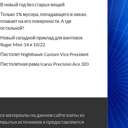
В новый год без старых вещей
Только 1% мусора, попадающего в океан,
плавает на его поверхности. А где
остальной?
Новый складной приклад для винтовок
Ruger Mini-14 и 10/22
Пистолет Nighthawk Custom Vice President
Пистолетная рама Icarus Precision Ace 320
се материалы на данном сайте взяты из
ткрытых источников и предоставляются