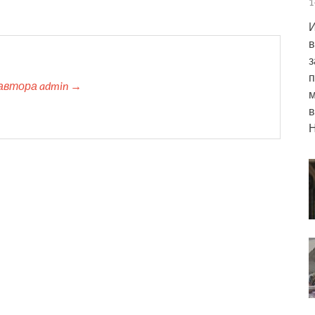
1
И
в
з
п
автора admin →
м
в
Н