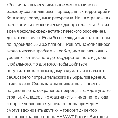
«Россия занимает уникальное место в мире по
размеру сохранившихся первозданных территорий и
богатству природными ресурсами. Наша страна – так
называемый «экологический донор» планеты. В то же
время экослед среднестатистического россиянина
достаточно велик. Если бы все люди жили так же, нам
понадобились бы 3,3 планеты. Решать накопившиеся
экологические проблемы необходимо на различных
уровнях – от местного до государственного и далее –
глобального. Но для того, чтобы добиться
результатов, важно каждому задуматься и начать с
себя, своего потребительского выбора, поведения,
стиля жизни. Очень важны инициативы, проекты,
нацеленные на сохранение природы в каждом уголке
страны. Их лидеры – экоактивисты – именно те люди,
которые добиваются успеха и своим примером
смогут вдохновить других», – говорит директор
природоохранных программ WWF России Виктория