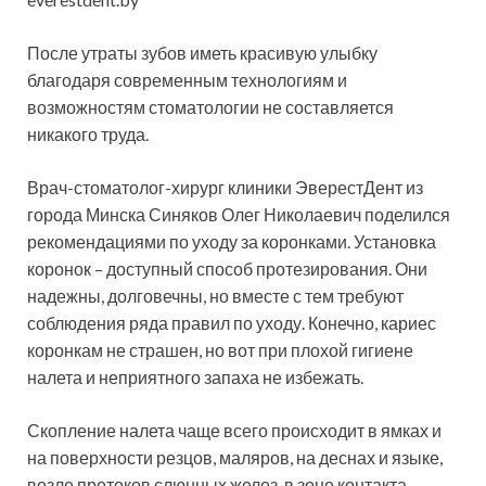
После утраты зубов иметь красивую улыбку
благодаря современным технологиям и
возможностям стоматологии не составляется
никакого труда.
Врач-стоматолог-хирург
клиники ЭверестДент из
города Минска Синяков Олег Николаевич поделился
рекомендациями по уходу за коронками. Установка
коронок – доступный способ протезирования. Они
надежны, долговечны, но вместе с тем требуют
соблюдения ряда правил по уходу. Конечно, кариес
коронкам не страшен, но вот при плохой гигиене
налета и неприятного запаха не избежать.
Скопление налета чаще всего происходит в ямках и
на поверхности резцов, маляров, на деснах и языке,
возле протоков слюнных желез, в зоне контакта