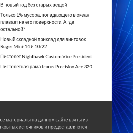
В новый год без старых вещей
Только 1% мусора, попадающего в океан,
плавает на его поверхности. А где
остальной?
Новый складной приклад для винтовок
Ruger Mini-14 и 10/22
Пистолет Nighthawk Custom Vice President
Пистолетная рама Icarus Precision Ace 320
се материалы на данном сайте взяты из
ткрытых источников и предоставляются