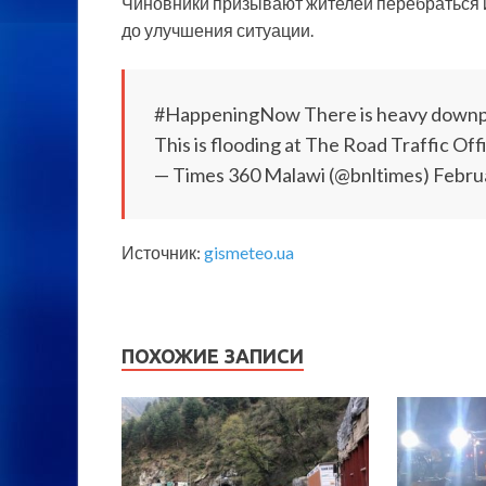
Чиновники призывают жителей перебраться 
до улучшения ситуации.
#HappeningNow There is heavy downpou
This is flooding at The Road Traffic Of
— Times 360 Malawi (@bnltimes) Febru
Источник:
gismeteo.ua
ПОХОЖИЕ ЗАПИСИ