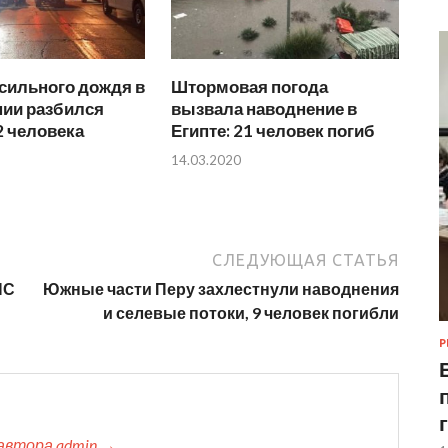
сильного дождя в
Штормовая погода
ии разбился
вызвала наводнение в
2 человека
Египте: 21 человек погиб
14.03.2020
СЛЕДУЮЩАЯ СТАТЬЯ
НС
Южные части Перу захлестнули наводнения
и селевые потоки, 9 человек погибли
Р
автора admin →