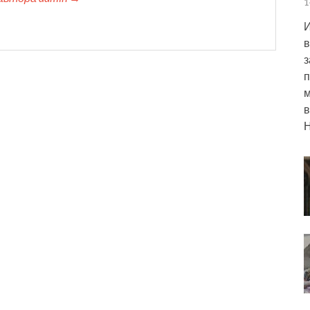
1
И
в
з
п
м
в
Н