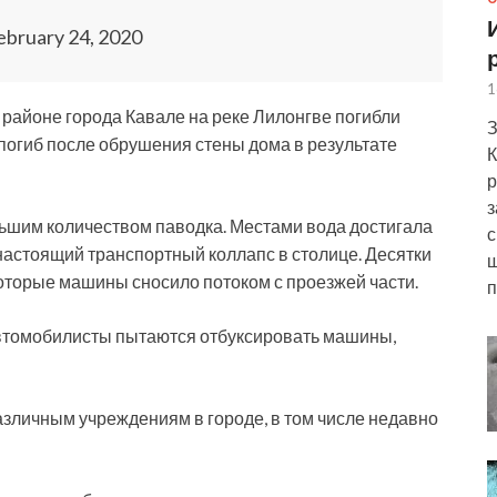
bruary 24, 2020
1
 районе города Кавале на реке Лилонгве погибли
З
 погиб после обрушения стены дома в результате
К
р
з
ьшим количеством паводка. Местами вода достигала
с
настоящий транспортный коллапс в столице. Десятки
ш
которые машины сносило потоком с проезжей части.
п
автомобилисты пытаются отбуксировать машины,
зличным учреждениям в городе, в том числе недавно