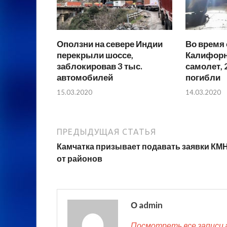
Оползни на севере Индии
Во время 
перекрыли шоссе,
Калифорн
заблокировав 3 тыс.
самолет, 
автомобилей
погибли
15.03.2020
14.03.2020
ПРЕДЫДУЩАЯ СТАТЬЯ
Камчатка призывает подавать заявки КМ
от районов
О admin
Посмотреть все записи 