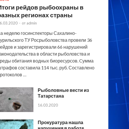
Итоги рейдов рыбоохраны в
разных регионах страны
6.03.2020
-
от
admin
а неделю госинспекторы Сахалино-
урильского ТУ Росрыболовства провели 36
ейдов и зарегистрировали 66 нарушений
аконодательства в области рыболовства и
реды обитания водных биоресурсов. Cумма
трафов составила 114 тыс. руб. Составлено
ротоколов …
Рыболовные вести из
Татарстана
16.03.2020
Прокуратура нашла
нарушения в работе