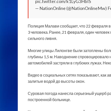
pic.twitter.com/k1LyG3HbIS
— NationOnline (@NationOnlineMw) Fe
Полиция Малави сообщает, что 22 февраля в
3 человека. Ранее, 21 февраля, один человек
сильного ливня.
Многие улицы Лилонгве были затоплены бол
глубины 1,5 м. Наводнение спровоцировало 
автомобилей застряли в глубоких лужах. Не
Видео в социальных сетях показывают, как 
залитые водой до высоты окон.
Суровая погода нанесла серьезный ущерб ра
построенной больнице.