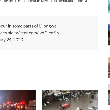
из низин в безопасные места на возвышенности
r in some parts of Lilongwe.
fices pic.twitter.com/lvAGjcoSj6
ary 24, 2020