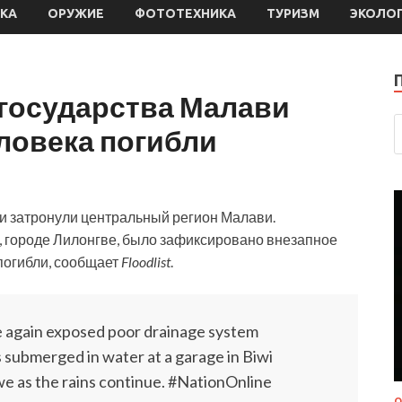
КА
ОРУЖИЕ
ФОТОТЕХНИКА
ТУРИЗМ
ЭКОЛО
 государства Малави
еловека погибли
и затронули центральный регион Малави.
, городе Лилонгве, было зафиксировано внезапное
погибли, сообщает
Floodlist
.
again exposed poor drainage system
 submerged in water at a garage in Biwi
e as the rains continue. #NationOnline
О