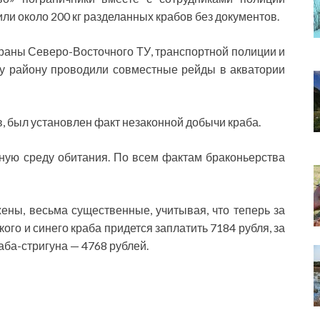
ли около 200 кг разделанных крабов без документов.
раны Северо-Восточного ТУ, транспортной полиции и
у району проводили совместные рейды в акватории
, был установлен факт незаконной добычи краба.
ую среду обитания. По всем фактам браконьерства
ны, весьма существенные, учитывая, что теперь за
ого и синего краба придется заплатить 7184 рубля, за
раба-стригуна — 4768 рублей.