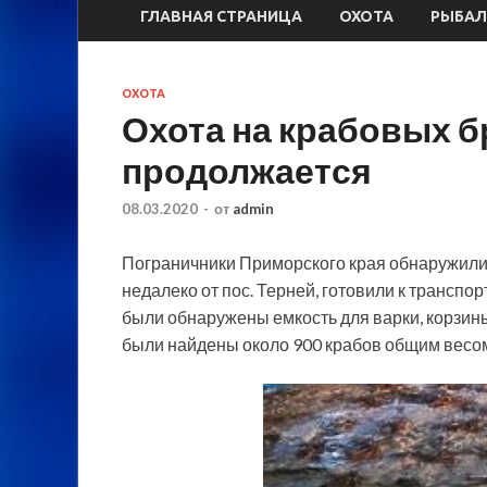
ГЛАВНАЯ СТРАНИЦА
ОХОТА
РЫБАЛ
ОХОТА
Охота на крабовых 
продолжается
08.03.2020
-
от
admin
Пограничники Приморского края обнаружили 
недалеко от пос. Терней, готовили к транспо
были обнаружены емкость для варки, корзины
были найдены около 900 крабов общим весом