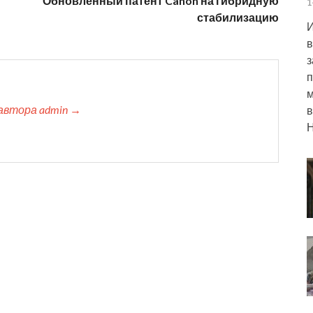
Обновленный патент Canon на гибридную
1
стабилизацию
И
в
з
п
м
автора admin →
в
Н