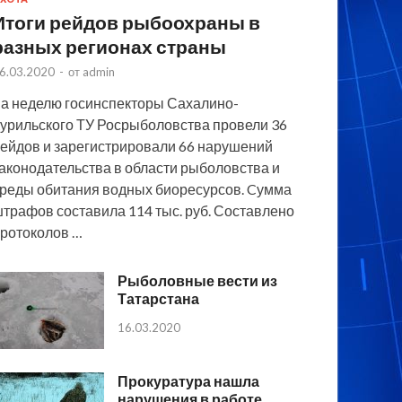
Итоги рейдов рыбоохраны в
разных регионах страны
6.03.2020
-
от
admin
а неделю госинспекторы Сахалино-
урильского ТУ Росрыболовства провели 36
ейдов и зарегистрировали 66 нарушений
аконодательства в области рыболовства и
реды обитания водных биоресурсов. Cумма
трафов составила 114 тыс. руб. Составлено
ротоколов …
Рыболовные вести из
Татарстана
16.03.2020
Прокуратура нашла
нарушения в работе