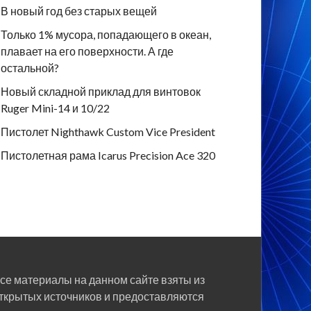
В новый год без старых вещей
Только 1% мусора, попадающего в океан,
плавает на его поверхности. А где
остальной?
Новый складной приклад для винтовок
Ruger Mini-14 и 10/22
Пистолет Nighthawk Custom Vice President
Пистолетная рама Icarus Precision Ace 320
се материалы на данном сайте взяты из
ткрытых источников и предоставляются