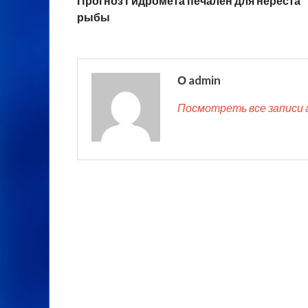
Прогноз Гидромета печален для нереста
рыбы
О admin
Посмотреть все записи 