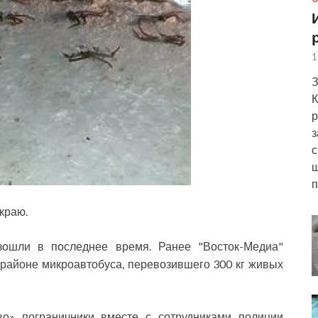
1
З
К
р
з
с
ш
п
краю.
зошли в последнее время. Ранее "Восток-Медиа"
районе микроавтобуса, перевозившего 300 кг живых
во» пограничники вместе с сотрудниками полиции