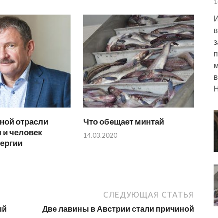
1
И
в
з
п
м
в
Н
ной отрасли
Что обещает минтай
 и человек
14.03.2020
ергии
СЛЕДУЮЩАЯ СТАТЬЯ
ый
Две лавины в Австрии стали причиной