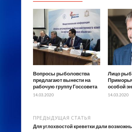
Вопросы рыболовства
Лицо рыб
предлагают вынести на
Приморья
рабочую группу Госсовета
особой эн
14.03.2020
14.03.2020
ПРЕДЫДУЩАЯ СТАТЬЯ
Для углохвостой креветки дали возможн