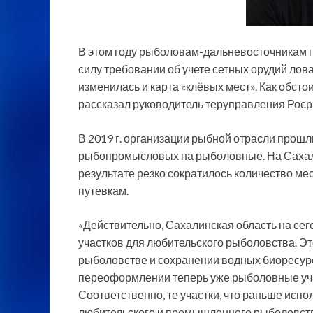
В этом году рыболовам-дальневосточникам пр
силу требовании об учете сетных орудий лова
изменилась и карта «клёвых мест». Как обсто
рассказал руководитель теруправления Рос
В 2019 г. организации рыбной отрасли прош
рыбопромысловых на рыболовные. На Сахалин
результате резко сократилось количество ме
путевкам.
«Действительно, Сахалинская область на с
участков для любительского рыболовства. Это
рыболовстве и сохранении водных биоресурсо
переоформлении теперь уже рыболовные учас
Соответственно, те участки, что раньше исп
любительского и промышленного рыболовства