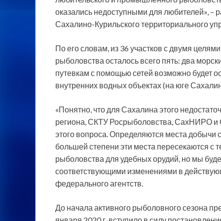
оказались недоступными для любителей», – р
Сахалино-Курильского территориального уп
По его словам, из 36 участков с двумя целя
рыболовства осталось всего пять: два морски
путевкам с помощью сетей возможно будет ос
внутренних водных объектах (на юге Сахалин
«Понятно, что для Сахалина этого недостаточ
региона, СКТУ Росрыболовства, СахНИРО и
этого вопроса. Определяются места добычи 
большей степени эти места пересекаются с 
рыболовства для удебных орудий, но мы буде
соответствующими изменениями в действующ
федерального агентств.
До начала активного рыболовного сезона пред
января 2020 г. вступило в силу постановлени