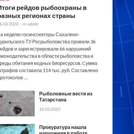
Итоги рейдов рыбоохраны в
разных регионах страны
6.03.2020
-
от
admin
а неделю госинспекторы Сахалино-
урильского ТУ Росрыболовства провели 36
ейдов и зарегистрировали 66 нарушений
аконодательства в области рыболовства и
реды обитания водных биоресурсов. Cумма
трафов составила 114 тыс. руб. Составлено
ротоколов …
Рыболовные вести из
Татарстана
16.03.2020
Прокуратура нашла
нарушения в работе