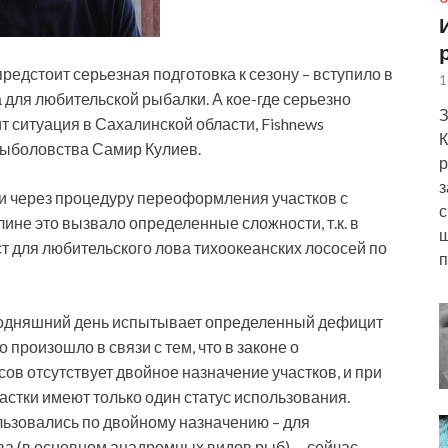
едстоит серьезная подготовка к сезону – вступило в
1
 для любительской рыбалки. А кое-где серьезно
З
ит ситуация в Сахалинской области, Fishnews
К
рыболовства Самир Кулиев.
р
з
ли через процедуру переоформления участков с
с
е это вызвало определенные сложности, т.к. в
ш
ст для любительского лова тихоокеанских лососей по
п
егодняшний день испытывает определенный дефицит
 произошло в связи с тем, что в законе о
в отсутствует двойное назначение участков, и при
тки имеют только один статус использования.
ользовались по двойному назначению – для
 (в основном анадромных видов рыб), – сейчас