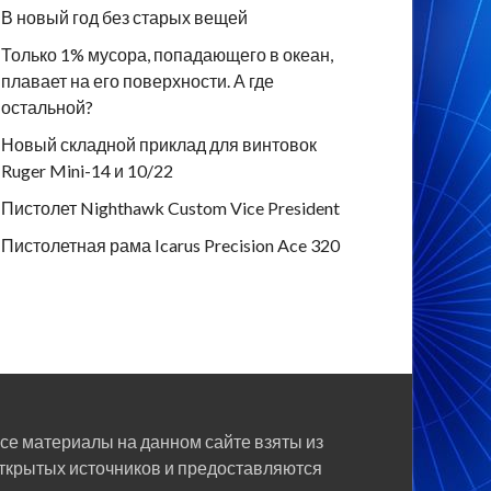
В новый год без старых вещей
Только 1% мусора, попадающего в океан,
плавает на его поверхности. А где
остальной?
Новый складной приклад для винтовок
Ruger Mini-14 и 10/22
Пистолет Nighthawk Custom Vice President
Пистолетная рама Icarus Precision Ace 320
се материалы на данном сайте взяты из
ткрытых источников и предоставляются