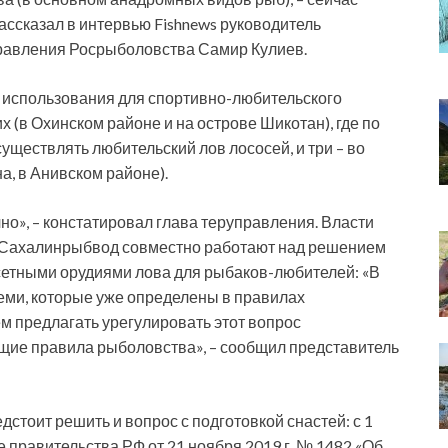
ассказал в интервью Fishnews руководитель
равления Росрыболовства Самир Кулиев.
ми использования для спортивно-любительского
х (в Охинском районе и на острове Шикотан), где по
уществлять любительский лов лососей, и три – во
а, в Анивском районе).
но», – констатировал глава теруправления. Власти
 Сахалинрыбвод совместно работают над решением
сетными орудиями лова для рыбаков-любителей: «В
теми, которые уже определены в правилах
м предлагать урегулировать этот вопрос
ие правила рыболовства», – сообщил представитель
стоит решить и вопрос с подготовкой снастей: с 1
е правительства РФ от 21 ноября 2019 г. № 1482 «Об