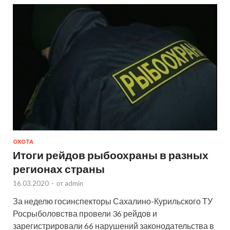
ОХОТА
Итоги рейдов рыбоохраны в разных
регионах страны
16.03.2020
-
от
admin
За неделю госинспекторы Сахалино-Курильского ТУ
Росрыболовства провели 36 рейдов и
зарегистрировали 66 нарушений законодательства в