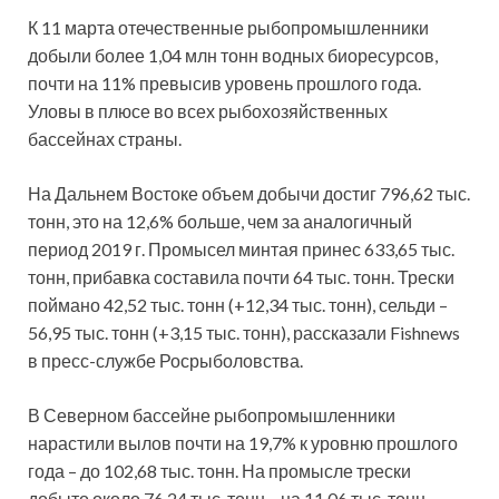
К 11 марта отечественные рыбопромышленники
добыли более 1,04 млн тонн водных биоресурсов,
почти на 11% превысив уровень прошлого года.
Уловы в плюсе во всех рыбохозяйственных
бассейнах страны.
На Дальнем Востоке объем добычи достиг 796,62 тыс.
тонн, это на 12,6% больше, чем за аналогичный
период 2019 г. Промысел минтая принес 633,65 тыс.
тонн, прибавка составила почти 64 тыс. тонн. Трески
поймано 42,52 тыс. тонн (+12,34 тыс. тонн), сельди –
56,95 тыс. тонн (+3,15 тыс. тонн), рассказали Fishnews
в пресс-службе Росрыболовства.
В Северном бассейне рыбопромышленники
нарастили вылов почти на 19,7% к уровню прошлого
года – до 102,68 тыс. тонн. На промысле трески
добыто около 76,24 тыс. тонн – на 11,06 тыс. тонн