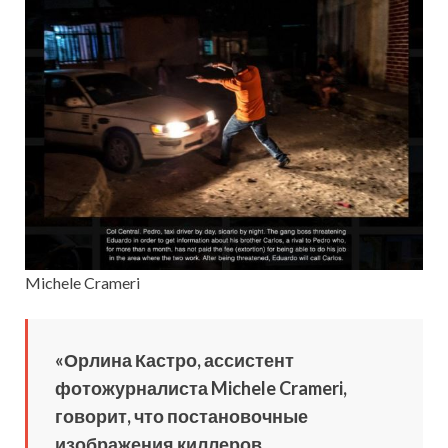
Michele Crameri
«Орлина Кастро, ассистент
фотожурналиста Michele Crameri,
говорит, что постановочные
изображения киллеров,