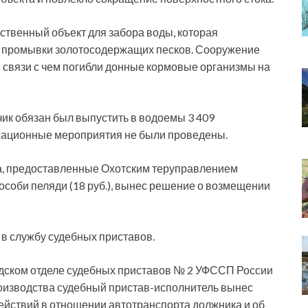
твенный объект для забора воды, которая
е промывки золотосодержащих песков. Сооружение
в связи с чем погибли донные кормовые организмы на
ик обязан был выпустить в водоемы 3 409
сационные мероприятия не были проведены.
ва, предоставленные Охотским теруправлением
особи пеляди (18 руб.), вынес решение о возмещении
в службу судебных приставов.
одском отделе судебных приставов № 2 УФССП России
оизводства судебный пристав-исполнитель вынес
ействий в отношении автотранспорта должника и об