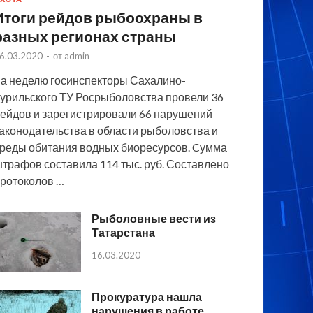
Итоги рейдов рыбоохраны в
разных регионах страны
6.03.2020
-
от
admin
а неделю госинспекторы Сахалино-
урильского ТУ Росрыболовства провели 36
ейдов и зарегистрировали 66 нарушений
аконодательства в области рыболовства и
реды обитания водных биоресурсов. Cумма
трафов составила 114 тыс. руб. Составлено
ротоколов …
Рыболовные вести из
Татарстана
16.03.2020
Прокуратура нашла
нарушения в работе