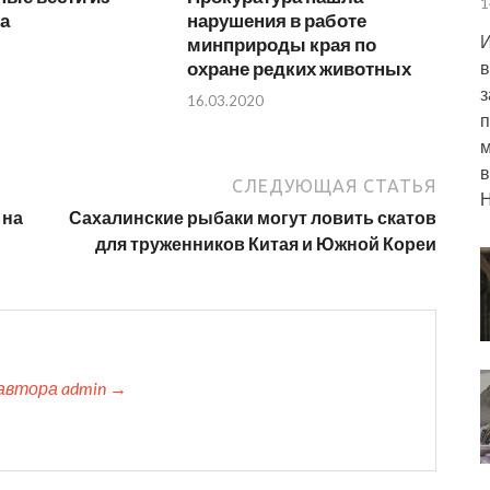
1
а
нарушения в работе
И
минприроды края по
охране редких животных
в
з
16.03.2020
п
м
в
СЛЕДУЮЩАЯ СТАТЬЯ
Н
 на
Сахалинские рыбаки могут ловить скатов
для труженников Китая и Южной Кореи
автора admin →