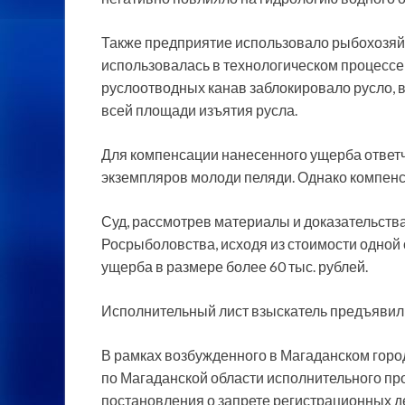
Также предприятие использовало рыбохозяйс
использовалась в технологическом процесс
руслоотводных канав заблокировало русло, 
всей площади изъятия русла.
Для компенсации нанесенного ущерба ответч
экземпляров молоди пеляди. Однако компен
Суд, рассмотрев материалы и доказательст
Росрыболовства, исходя из стоимости одной 
ущерба в размере более 60 тыс. рублей.
Исполнительный лист взыскатель предъявил 
В рамках возбужденного в Магаданском гор
по Магаданской области исполнительного пр
постановления о запрете регистрационных д