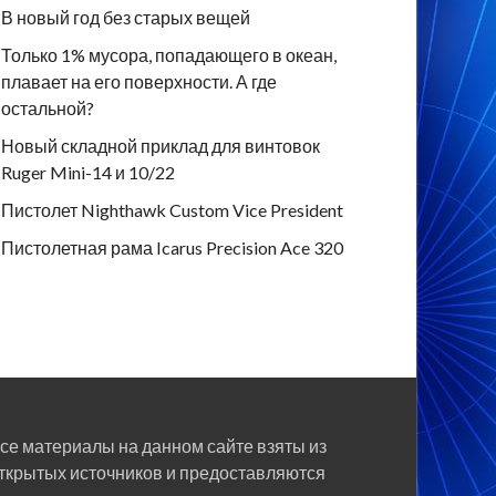
В новый год без старых вещей
Только 1% мусора, попадающего в океан,
плавает на его поверхности. А где
остальной?
Новый складной приклад для винтовок
Ruger Mini-14 и 10/22
Пистолет Nighthawk Custom Vice President
Пистолетная рама Icarus Precision Ace 320
се материалы на данном сайте взяты из
ткрытых источников и предоставляются