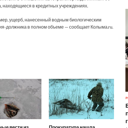
, находящиеся в кредитных учреждениях.
 мер, ущерб, нанесенный водным биологическим
ия-должника в полном объеме — сообщает Колыма.ru.
Р
ые вести из
Прокуратура нашла