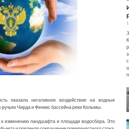
1
З
К
р
з
с
ш
п
сть оказала негативное воздействие на водные
в ручьях Чирда и Феникс бассейна реки Колымы.
о к изменению ландшафта и площади водосбора. Это
бъекта и повлекло сокращение поверхностного стока.