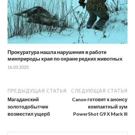
Прокуратура нашла нарушения в работе
минприроды края по охране редких животных
16.03.2020
ПРЕДЫДУЩАЯ СТАТЬЯ
СЛЕДУЮЩАЯ СТАТЬЯ
Магаданский
Canon готовят к анонсу
золотодобытчик
компактный зум
возместил ущерб
PowerShot G9 X Mark III